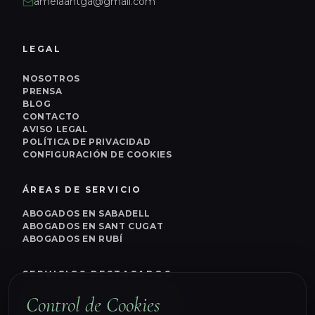
amelaantga@gmail.com
LEGAL
NOSOTROS
PRENSA
BLOG
CONTACTO
AVISO LEGAL
POLÍTICA DE PRIVACIDAD
CONFIGURACIÓN DE COOKIES
ÁREAS DE SERVICIO
ABOGADOS EN SABADELL
ABOGADOS EN SANT CUGAT
ABOGADOS EN RUBÍ
SERVICIOS DESTACADOS
Control de Cookies
CANCELACIÓN DE ANTECEDENTES
LEY 2ª OPORTUNIDAD