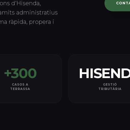
ions d'Hisenda,
CONT
àmits administratius
a ràpida, propera i
+300
HISEN
CASOS A
GESTIÓ
TERRASSA
TRIBUTÀRIA