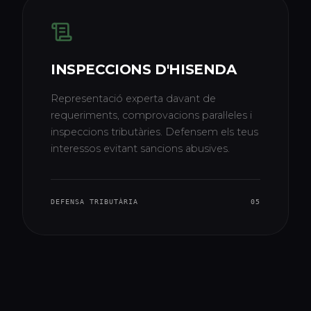
INSPECCIONS D'HISENDA
Representació experta davant de
requeriments, comprovacions paral·leles i
inspeccions tributàries. Defensem els teus
interessos evitant sancions abusives.
DEFENSA TRIBUTÀRIA
05