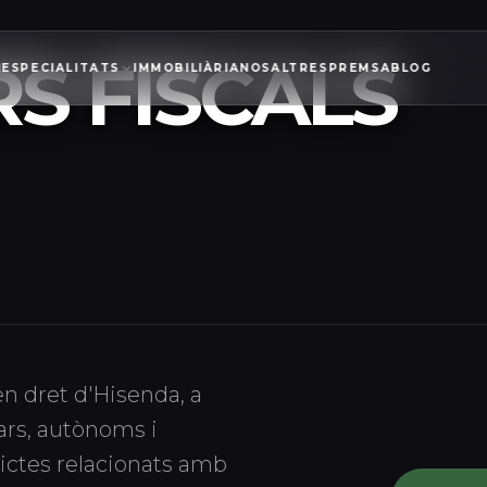
 MOROSOS
S FISCALS
I
ESPECIALITATS
IMMOBILIÀRIA
NOSALTRES
PREMSA
BLOG
n dret d'Hisenda, a
ars, autònoms i
lictes relacionats amb