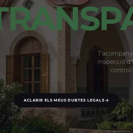
TRANSP
T'acompanye
inspecció d
control 
ACLARIR ELS MEUS DUBTES LEGALS