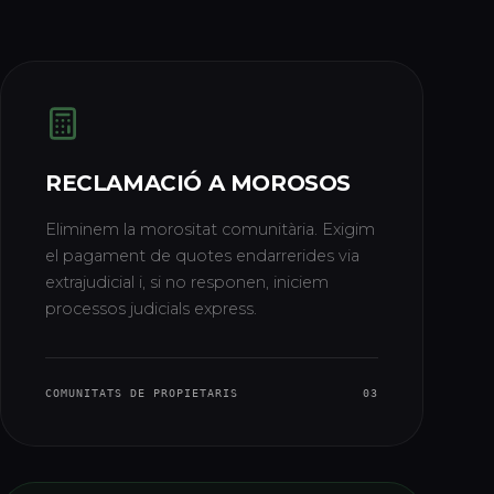
RECLAMACIÓ A MOROSOS
Eliminem la morositat comunitària. Exigim
el pagament de quotes endarrerides via
extrajudicial i, si no responen, iniciem
processos judicials express.
COMUNITATS DE PROPIETARIS
03