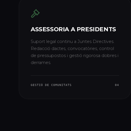
ASSESSORIA A PRESIDENTS
Suport legal continu a Juntes Directives.
Redacció dactes, convocatòries, control
de pressupostos i gestió rigorosa dobres i
derrames.
GESTIÓ DE COMUNITATS
04