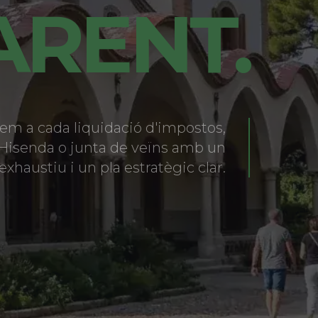
ARENT.
m a cada liquidació d'impostos,
'Hisenda o junta de veïns amb un
exhaustiu i un pla estratègic clar.