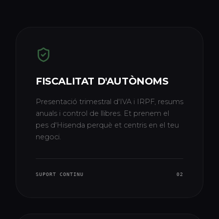
FISCALITAT D'AUTÒNOMS
Presentació trimestral d'IVA i IRPF, resums
anuals i control de llibres. Et prenem el
pes d'Hisenda perquè et centris en el teu
negoci.
SUPORT CONTINU
02