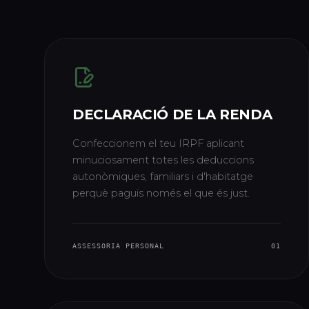
DECLARACIÓ DE LA RENDA
Confeccionem el teu IRPF aplicant
minuciosament totes les deduccions
autonòmiques, familiars i d'habitatge
perquè paguis només el que és just.
ASSESSORIA PERSONAL
01