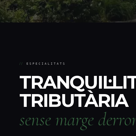
//
ESPECIALITATS
TRANQUIL·LI
TRIBUTÀRIA
sense marge derror