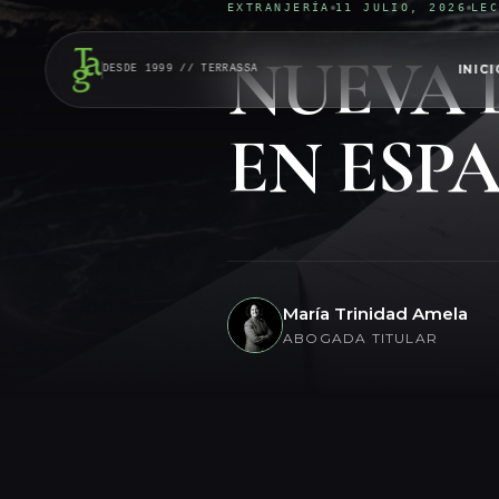
EXTRANJERÍA
11 JULIO, 2026
LE
NUEVA 
INICI
DESDE 1999 // TERRASSA
EN ESPA
María Trinidad Amela
ABOGADA TITULAR