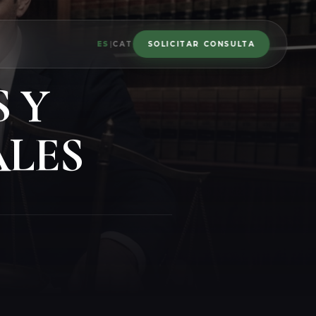
O
ES
|
CAT
SOLICITAR CONSULTA
 Y
ALES