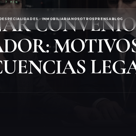
A: 7 MIN
NAR CONVENI
O
ESPECIALIDADES
INMOBILIARIA
NOSOTROS
PRENSA
BLOG
DOR: MOTIVOS
UENCIAS LEG