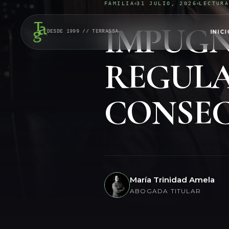
FAMILIA
31 JULIO, 2026
LECTUR
IMPUG
INICI
DESDE 1999 // TERRASSA
REGULA
CONSEC
María Trinidad Amela
ABOGADA TITULAR