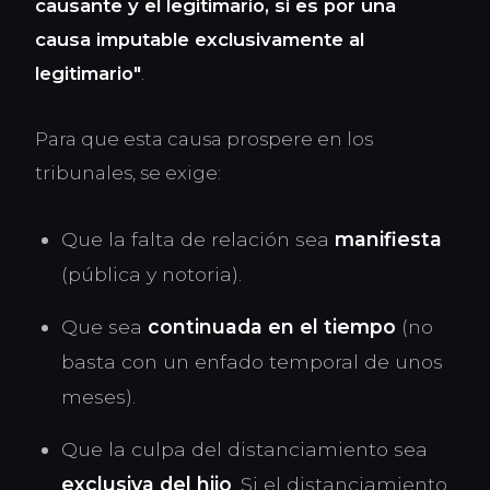
causante y el legitimario, si es por una
causa imputable exclusivamente al
legitimario"
.
Para que esta causa prospere en los
tribunales, se exige:
Que la falta de relación sea
manifiesta
(pública y notoria).
Que sea
continuada en el tiempo
(no
basta con un enfado temporal de unos
meses).
Que la culpa del distanciamiento sea
exclusiva del hijo
. Si el distanciamiento