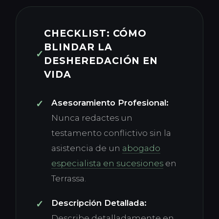
CHECKLIST: CÓMO
BLINDAR LA
✓
DESHEREDACIÓN EN
VIDA
Asesoramiento Profesional:
Nunca redactes un
testamento conflictivo sin la
asistencia de un
abogado
especialista en sucesiones
en
Terrassa.
Descripción Detallada:
Describe detalladamente en