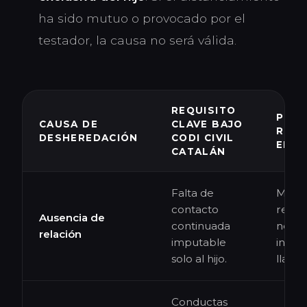
ha sido mutuo o provocado por el
testador, la causa no será válida.
REQUISITO
PRU
CAUSA DE
CLAVE BAJO
REC
DESHEREDACIÓN
CODI CIVIL
EN V
CATALÁN
Falta de
Mensa
contacto
respo
Ausencia de
continuada
notar
relación
imputable
inten
solo al hijo.
llama
Conductas