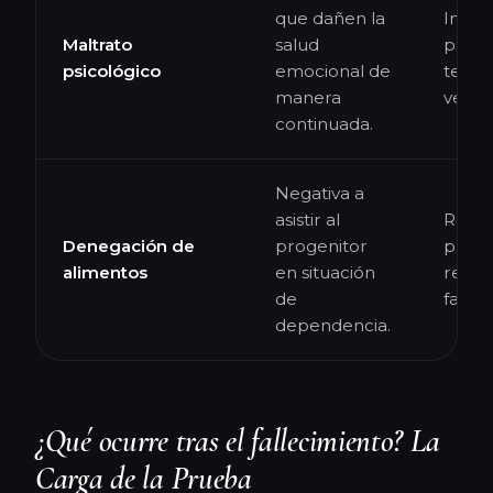
que dañen la
Infor
Maltrato
salud
psiqui
psicológico
emocional de
testi
manera
vecin
continuada.
Negativa a
asistir al
Reque
Denegación de
progenitor
pago
alimentos
en situación
resid
de
factu
dependencia.
¿Qué ocurre tras el fallecimiento? La
Carga de la Prueba