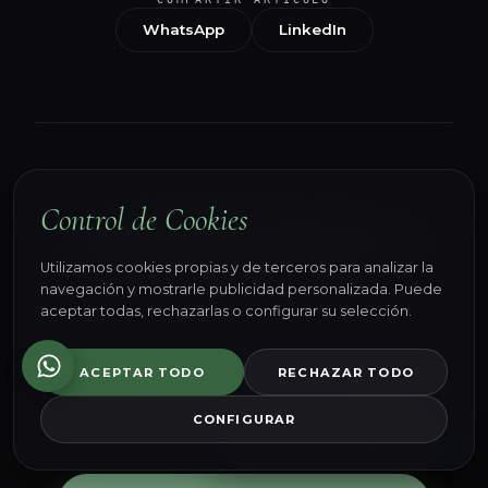
WhatsApp
LinkedIn
// PLANIFICACIÓN SUCESORIA SEGURA
Control de Cookies
¿DESEAS BLINDAR TU
herencia legalmente?
Utilizamos cookies propias y de terceros para analizar la
navegación y mostrarle publicidad personalizada. Puede
aceptar todas, rechazarlas o configurar su selección.
Nuestro equipo de abogados civilistas y
fiscalistas en Terrassa te asesorará de forma
ACEPTAR TODO
RECHAZAR TODO
confidencial para estructurar tu testamento
conforme a la legislación civil de Cataluña.
CONFIGURAR
ENVÍANOS UN MENSAJE