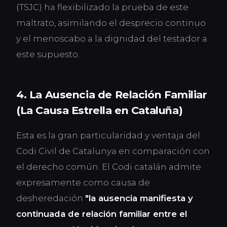
(TSJC) ha flexibilizado la prueba de este
maltrato, asimilando el desprecio continuo
y el menoscabo a la dignidad del testador a
este supuesto.
4. La Ausencia de Relación Familiar
(La Causa Estrella en Cataluña)
Esta es la gran particularidad y ventaja del
Codi Civil de Catalunya en comparación con
el derecho común. El Codi catalán admite
expresamente como causa de
desheredación
"la ausencia manifiesta y
continuada de relación familiar entre el