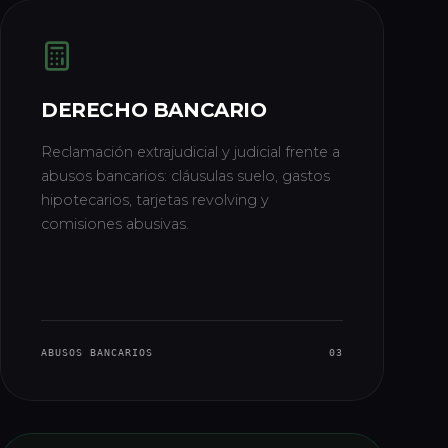
DERECHO BANCARIO
Reclamación extrajudicial y judicial frente a
abusos bancarios: cláusulas suelo, gastos
hipotecarios, tarjetas revolving y
comisiones abusivas.
ABUSOS BANCARIOS
03