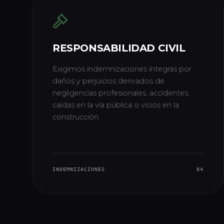
RESPONSABILIDAD CIVIL
Exigimos indemnizaciones íntegras por
daños y perjuicios derivados de
negligencias profesionales, accidentes,
caídas en la vía pública o vicios en la
construcción.
INDEMNIZACIONES
04