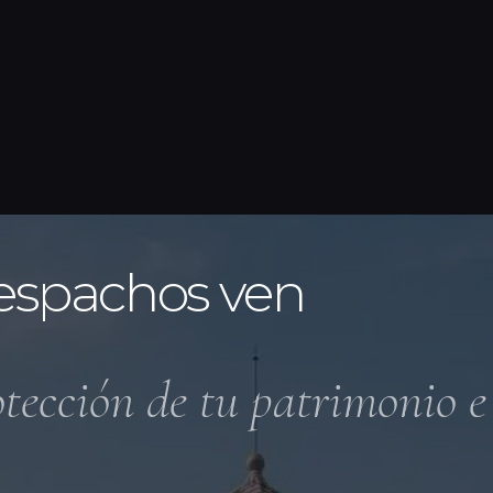
espachos ven
otección de tu patrimonio e