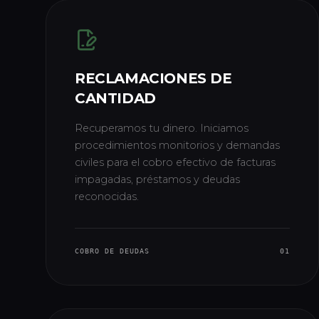
RECLAMACIONES DE
CANTIDAD
Recuperamos tu dinero. Iniciamos
procedimientos monitorios y demandas
civiles para el cobro efectivo de facturas
impagadas, préstamos y deudas
reconocidas.
COBRO DE DEUDAS
01