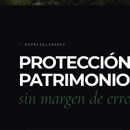
//
ESPECIALIDADES
PROTECCIÓN
PATRIMONIO
sin margen de erro