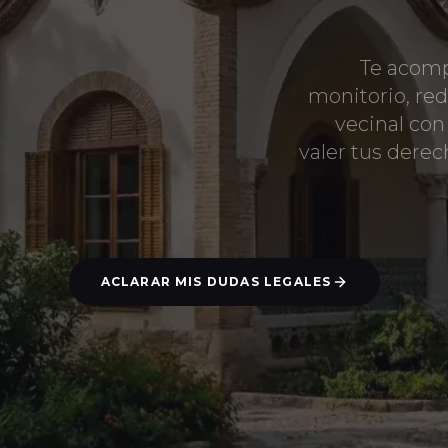
Te acom
monitorio, re
vecinal con
valer tus dere
ACLARAR MIS DUDAS LEGALES