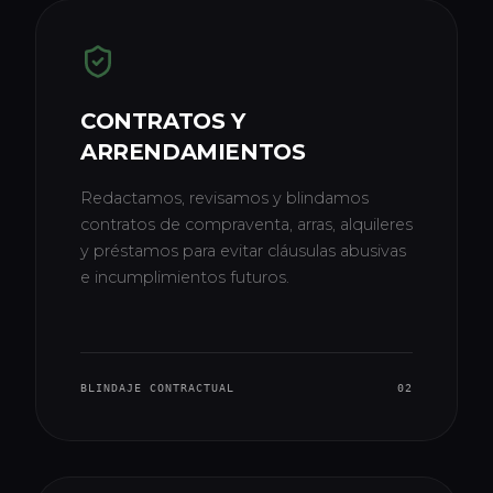
CONTRATOS Y
ARRENDAMIENTOS
Redactamos, revisamos y blindamos
contratos de compraventa, arras, alquileres
y préstamos para evitar cláusulas abusivas
e incumplimientos futuros.
BLINDAJE CONTRACTUAL
02