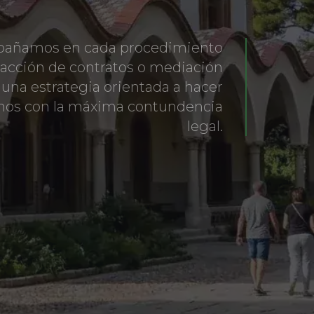
pañamos en cada procedimiento
dacción de contratos o mediación
 una estrategia orientada a hacer
chos con la máxima contundencia
legal.