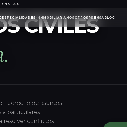
NSABILIDAD CIVIL
 CIVILES
O
ESPECIALIDADES
INMOBILIARIA
NOSOTROS
PRENSA
BLOG
a.
 en derecho de asuntos
a particulares,
resolver conflictos