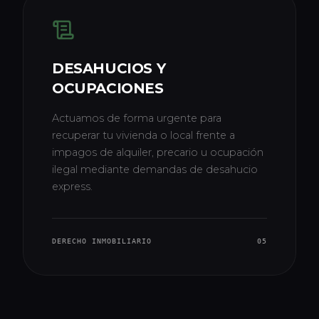
DESAHUCIOS Y
OCUPACIONES
Actuamos de forma urgente para
recuperar tu vivienda o local frente a
impagos de alquiler, precario u ocupación
ilegal mediante demandas de desahucio
express.
DERECHO INMOBILIARIO
05