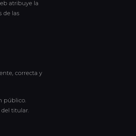
 web atribuye la
s de las
ente, correcta y
en público.
el titular.