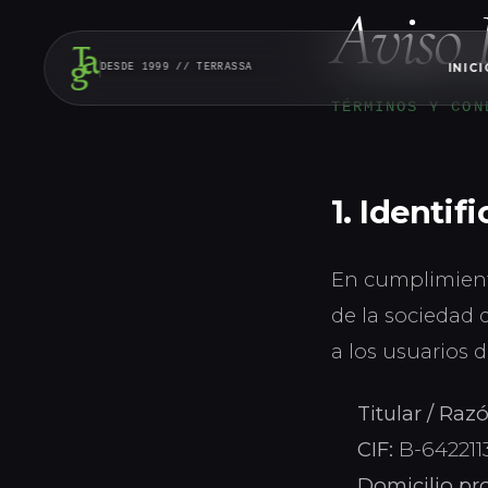
Aviso 
INICI
DESDE 1999 // TERRASSA
TÉRMINOS Y CON
1. Identif
En cumplimiento 
de la sociedad 
a los usuarios d
Titular / Razó
CIF:
B-642211
Domicilio pro