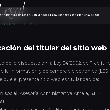
Legal
O
ESPECIALIDADES
INMOBILIARIA
NOSOTROS
PRENSA
BLOG
DICIONES DE USO
icación del titular del sitio web
de lo dispuesto en la Ley 34/2002, de 11 de julio
de la información y de comercio electrónico (LSSI
e que el presente sitio web es titularidad de:
n social:
Asesoría Administrativa Amela, S.L.P.
38
fesional:
Avda. Béjar, 45, Bajos, 08225 Terrassa (B