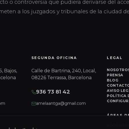
cto o controversia que pudiera derivarse del acce
ometen a los juzgados y tribunales de la ciudad d
SEGUNDA OFICINA
LEGAL
NOSOTRO
, Bajos,
Calle de Bartrina, 240, Local,
PRENSA
rcelona
08226 Terrassa, Barcelona
BLOG
CONTACT
AVISO LEG
936 73 81 42
POLÍTICA 
CONFIGUR
com
amelaantga@gmail.com
ÁREAS D
ABOGADOS