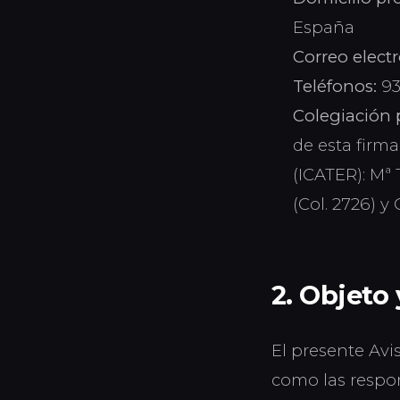
España
Correo electr
Teléfonos:
93
Colegiación 
de esta firm
(ICATER): Mª 
(Col. 2726) y 
2. Objeto
El presente Avi
como las respon