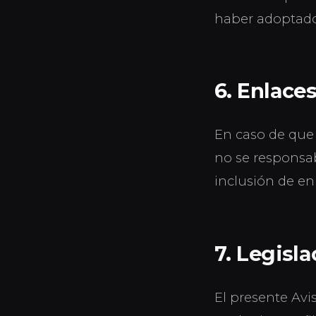
haber adoptado 
6. Enlace
En caso de que 
no se responsab
inclusión de en
7. Legisla
El presente Avis