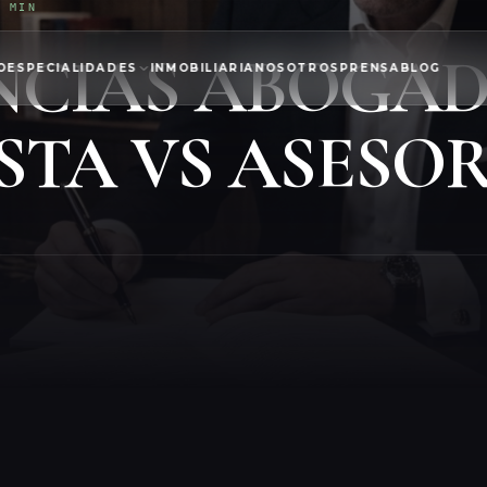
5 MIN
NCIAS ABOGA
O
ESPECIALIDADES
INMOBILIARIA
NOSOTROS
PRENSA
BLOG
STA VS ASESOR