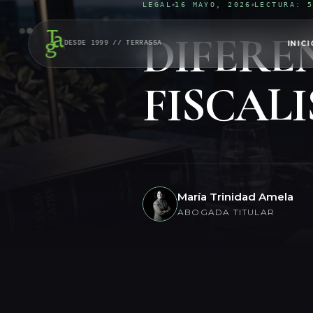
LEGAL
16 MAYO, 2026
LECTURA: 
DIFERE
INICI
DESDE 1999 // TERRASSA
FISCALI
María Trinidad Amela
ABOGADA TITULAR