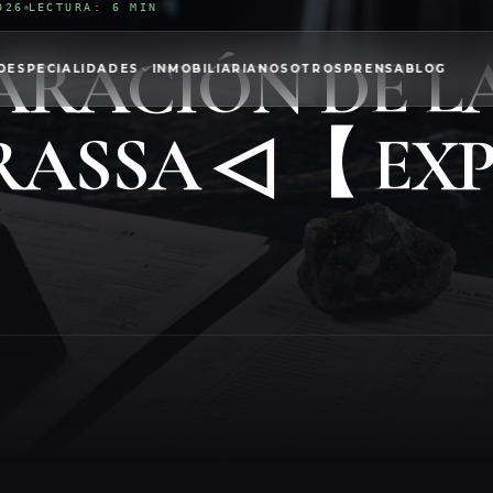
026
LECTURA: 6 MIN
ARACIÓN DE L
O
ESPECIALIDADES
INMOBILIARIA
NOSOTROS
PRENSA
BLOG
RASSA ◁ 【 EX