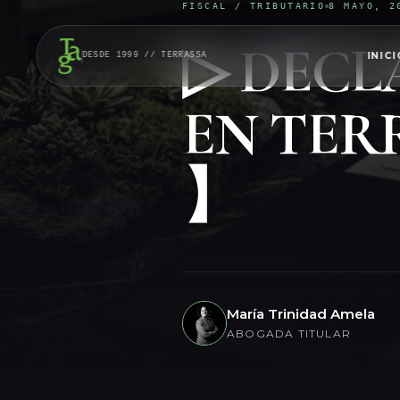
FISCAL / TRIBUTARIO
8 MAYO, 2
▷ DECL
INICI
DESDE 1999 // TERRASSA
EN TER
】
María Trinidad Amela
ABOGADA TITULAR