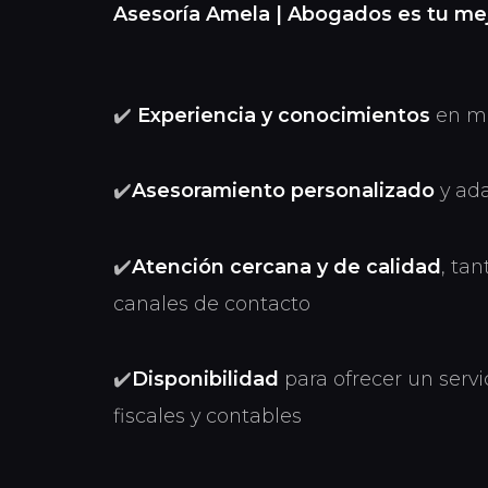
Asesoría Amela | Abogados es tu mej
✔️
Experiencia y conocimientos
en mat
✔️
Asesoramiento personalizado
y ada
✔️
Atención cercana y de calidad
, ta
canales de contacto
✔️
Disponibilidad
para ofrecer un serv
fiscales y contables