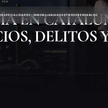
4 MIN
A EN CATALUÑA
O
ESPECIALIDADES
INMOBILIARIA
NOSOTROS
PRENSA
BLOG
IOS, DELITOS 