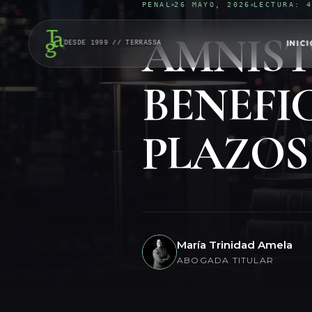
PENAL
26 MAYO, 2026
LECTURA: 
AMNISTÍ
INICI
DESDE 1999 // TERRASSA
BENEFIC
PLAZOS
María Trinidad Amela
ABOGADA TITULAR